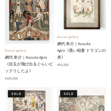
biscuit gallery
網代 幸介｜Kosuke
Ajiro《黒い稲妻 ドラゴンの
biscuit gallery
炎》
網代 幸介｜Kosuke Ajiro
《目玉が飛び出るぐらいビ
¥66,000
ックリしたよ》
¥106,000
SOLD
SOLD