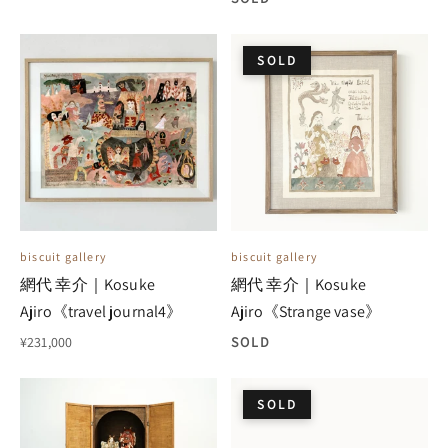
SOLD
biscuit gallery
biscuit gallery
網代 幸介｜Kosuke
網代 幸介｜Kosuke
Ajiro《travel journal4》
Ajiro《Strange vase》
¥231,000
SOLD
SOLD