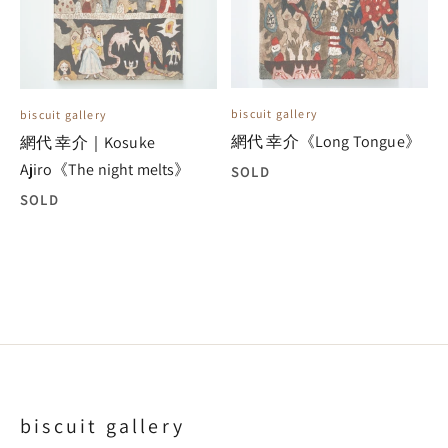
biscuit gallery
biscuit gallery
網代 幸介《Long Tongue》
網代 幸介｜Kosuke
Ajiro《The night melts》
SOLD
SOLD
biscuit gallery