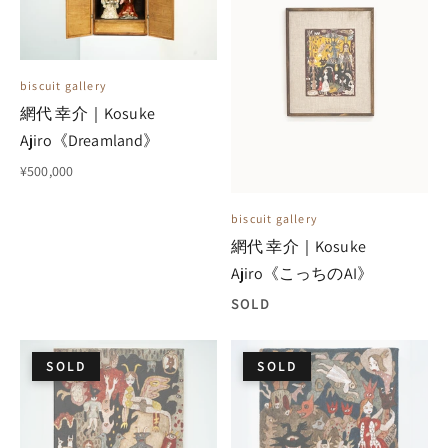
biscuit gallery
網代 幸介｜Kosuke
Ajiro《Dreamland》
¥500,000
biscuit gallery
網代 幸介｜Kosuke
Ajiro《こっちのAI》
SOLD
SOLD
SOLD