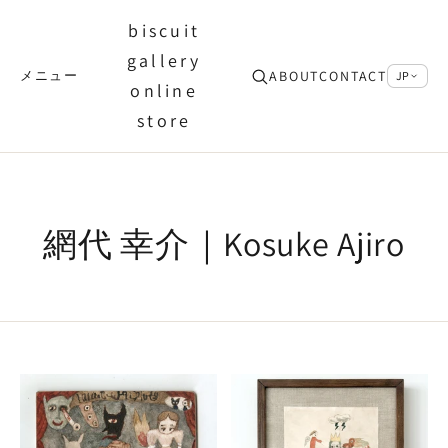
biscuit
gallery
ABOUT
CONTACT
メニュー
JP
online
store
網代 幸介｜Kosuke Ajiro